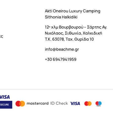
Akti Oneirou Luxury Camping
Sithonia Halkidiki
12º χλμ Βουρβουρού – Σάρτης Αγ.
Νικόλαος, Σιθωνία, Χαλκιδική
ές
Τ.Κ. 63078, Ταχ. Θυρίδα 10
info@beachme.gr
+30 6947941959