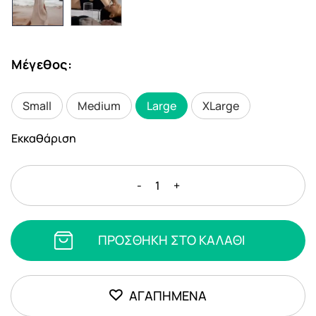
Μέγεθος
:
Small
Medium
Large
XLarge
Εκκαθάριση
Demo
-
+
Product
2
ποσότητα
ΠΡΟΣΘΗΚΗ ΣΤΟ ΚΑΛΑΘΙ
ΑΓΑΠΗΜΕΝΑ