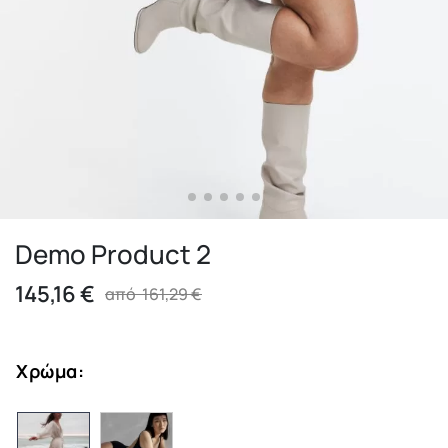
Demo Product 2
145,16
€
από
161,29
€
Χρώμα
: