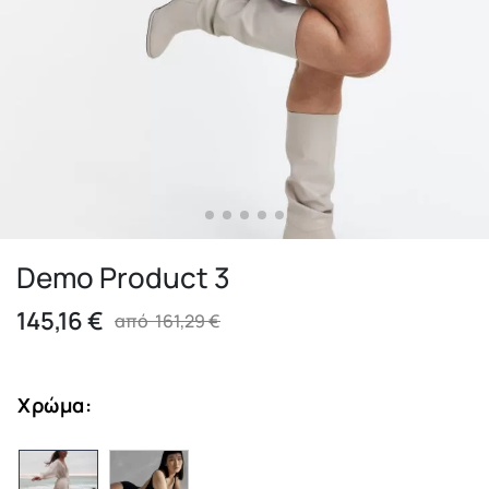
Demo Product 3
145,16
€
από
161,29
€
Χρώμα
: