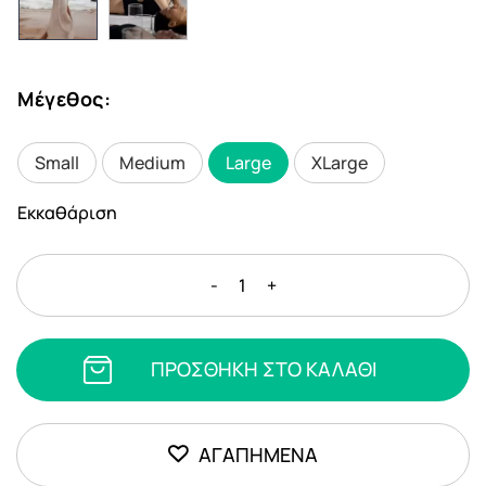
Μέγεθος
:
Small
Medium
Large
XLarge
Εκκαθάριση
Demo
-
+
Product
3
ποσότητα
ΠΡΟΣΘΗΚΗ ΣΤΟ ΚΑΛΑΘΙ
ΑΓΑΠΗΜΕΝΑ