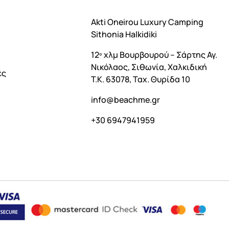
Akti Oneirou Luxury Camping
Sithonia Halkidiki
12º χλμ Βουρβουρού – Σάρτης Αγ.
Νικόλαος, Σιθωνία, Χαλκιδική
ές
Τ.Κ. 63078, Ταχ. Θυρίδα 10
info@beachme.gr
+30 6947941959